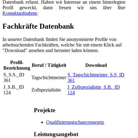
Datenbank erfasst. Haben wir Interesse an einem hinterlegten
Profil geweckt, dann freuen wir uns über Ihre
Kontaktaufnahme
.
Fachkräfte Datenbank
In unserer Datenbank finden Sie anonymisierte Profile von
arbeitsuchenden Fachkräften, welche Sie mit einem Klick auf
"Download" ansehen und herunter laden können.
Profil-
Beruf / Tätigkeit
Download
Bezeichnung
S_S.S._ID
S_Tagschichtmeister_S.S_ID
Tagschichtmeister
361
361
J_S.B._ID
J_Zollspezialistin_S.B._ID
Zollspezialistin
124
124
Projekte
Qualifizierungschancengesetz
Leistungsangebot